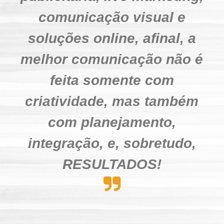
a
comunicação visual e
d
soluções online, afinal, a
melhor comunicação não é
e
feita somente com
-
criatividade, mas também
R
com planejamento,
i
integração, e, sobretudo,
b
RESULTADOS!
e
i
r