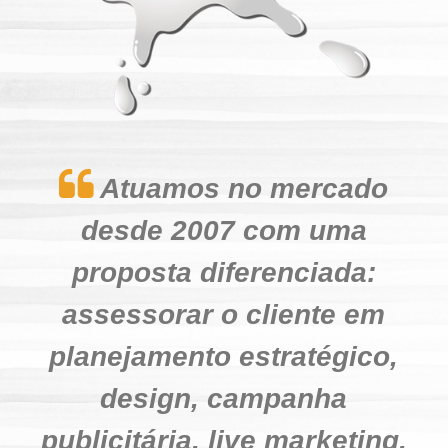
a
e
P
u
Atuamos no mercado
b
desde 2007 com uma
l
proposta diferenciada:
i
assessorar o cliente em
c
planejamento estratégico,
i
design, campanha
d
publicitária, live marketing,