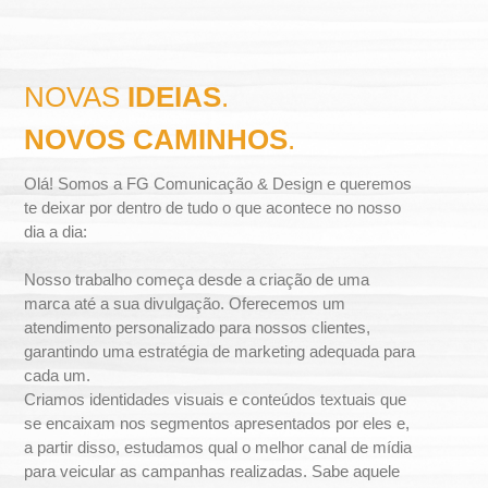
ç
ã
NOVAS
IDEIAS
.
o
NOVOS CAMINHOS
.
&
Olá! Somos a FG Comunicação & Design e queremos
te deixar por dentro de tudo o que acontece no nosso
D
dia a dia:
e
Nosso trabalho começa desde a criação de uma
marca até a sua divulgação. Oferecemos um
s
atendimento personalizado para nossos clientes,
garantindo uma estratégia de marketing adequada para
i
cada um.
Criamos identidades visuais e conteúdos textuais que
g
se encaixam nos segmentos apresentados por eles e,
a partir disso, estudamos qual o melhor canal de mídia
n
para veicular as campanhas realizadas. Sabe aquele