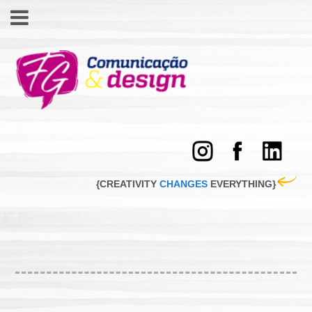
F
G
C
o
m
u
{CREATIVITY
CHANGES
EVERYTHING}
n
i
c
a