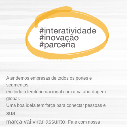
ã
o
P
r
e
t
Atendemos empresas de todos os portes e
o
segmentos,
em todo o território nacional com uma abordagem
S
global.
Uma boa ideia tem força para conectar pessoas e
P
sua
marca vai virar assunto!
Fale com nossa