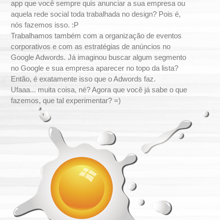
app que você sempre quis anunciar a sua empresa ou
-
aquela rede social toda trabalhada no design? Pois é,
nós fazemos isso. :P
P
Trabalhamos também com a organização de eventos
corporativos e com as estratégias de anúncios no
r
Google Adwords. Já imaginou buscar algum segmento
no Google e sua empresa aparecer no topo da lista?
o
Então, é exatamente isso que o Adwords faz.
Ufaaa... muita coisa, né? Agora que você já sabe o que
p
fazemos, que tal experimentar? =)
a
g
a
n
d